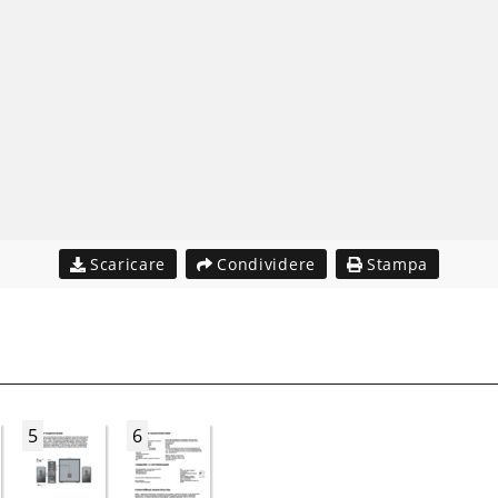
Scaricare
Condividere
Stampa
5
6