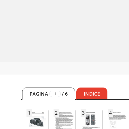
PAGINA
/
6
INDICE
1
2
3
4