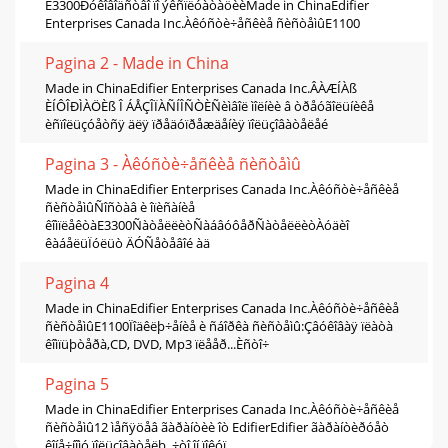
E3300Ðóêîâîäñòâî ïî ýêñïëóàòàöèèMade in ChinaEdifier
Enterprises Canada Inc.Àêóñòè÷åñêèå ñèñòåìûE1100
Pagina 2 - Made in China
Made in ChinaEdifier Enterprises Canada Inc.ÂÀÆÍÀß
ÈÍÔÎÐÌÀÖÈß Î ÁÅÇÎÏÀÑÍÎÑÒÈÑèìâîë ìîëíèè â òðåóãîëüíèêå
èñïîëüçóåòñÿ äëÿ ïðåäóïðåæäåíèÿ ïîëüçîâàòåëåé
Pagina 3 - Àêóñòè÷åñêèå ñèñòåìû
Made in ChinaEdifier Enterprises Canada Inc.Àêóñòè÷åñêèå
ñèñòåìûÑîñòàâ è îïèñàíèå
êîìïëåêòàE3300ÑàòåëëèòÑàáâóôåðÑàòåëëèòÀóäèî
êàáåëüÏóëüò ÄÓÑåòåâîé àä
Pagina 4
Made in ChinaEdifier Enterprises Canada Inc.Àêóñòè÷åñêèå
ñèñòåìûE1100Ïîäêëþ÷åíèå è ñáîðêà ñèñòåìû:Çâóêîâàÿ ïëàòà
êîìïüþòåðà,CD, DVD, Mp3 ïëååð...Èñòî÷
Pagina 5
Made in ChinaEdifier Enterprises Canada Inc.Àêóñòè÷åñêèå
ñèñòåìû12 ìåñÿöåâ ãàðàíòèè îò EdifierEdifier ãàðàíòèðóåò
êîíå÷íîìó ïîëüçîâàòåëþ, ÷òî îí ïîêóï