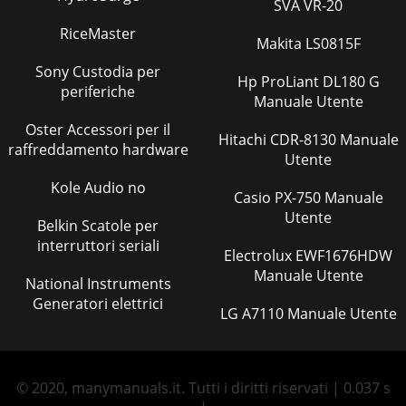
SVA VR-20
RiceMaster
Makita LS0815F
Sony Custodia per
Hp ProLiant DL180 G
periferiche
Manuale Utente
Oster Accessori per il
Hitachi CDR-8130 Manuale
raffreddamento hardware
Utente
Kole Audio no
Casio PX-750 Manuale
Utente
Belkin Scatole per
interruttori seriali
Electrolux EWF1676HDW
Manuale Utente
National Instruments
Generatori elettrici
LG A7110 Manuale Utente
© 2020, manymanuals.it. Tutti i diritti riservati | 0.037 s