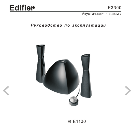
E
3
3
0
0
À
ê
ó
ñ
ò
è
÷
å
ñ
ê
è
å ñ
è
ñ
ò
å
ì
û
Ð
ó
ê
î
â
î
ä
ñ
ò
â
î 
ï
î 
ý
ê
ñ
ï
ë
ó
à
ò
à
ö
è
è
E
1
1
0
0