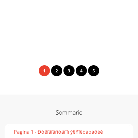
1
2
3
4
5
Sommario
Pagina 1 - Ðóêîâîäñòâî ïî ýêñïëóàòàöèè