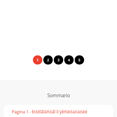
1
2
3
4
5
Sommario
Pagina 1 - Ðóêîâîäñòâî ïî ýêñïëóàòàöèè