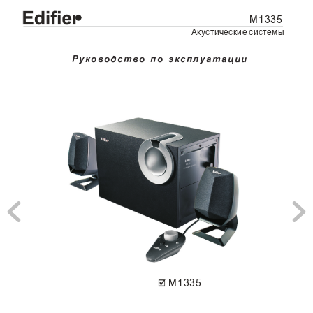
M
1
3
3
5
À
ê
ó
ñ
ò
è
÷
å
ñ
ê
è
å ñ
è
ñ
ò
å
ì
û
Ð
ó
ê
î
â
î
ä
ñ
ò
â
î 
ï
î 
ý
ê
ñ
ï
ë
ó
à
ò
à
ö
è
è
M
1
3
3
5