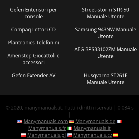
Gefen Entensori per
Street-storm STR-50
console
Manuale Utente
Compaq Lettori CD
Samsung 943NW Manuale
Utente
Plantronics Telefonini
AEG BPS33102ZM Manuale
Ameristep Giocattoli e
Utente
accessori
Gefen Extender AV
Husqvarna ST261E
Manuale Utente
© 2020, manymanuals.it. Tutti i diritti riservati | 0.034 s
|
Manymanuals.com
Manymanuals.de
Manymanuals.fr
Manymanuals.it
Manymanuals.pl
Manymanuals.cz