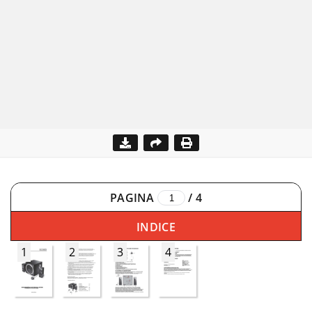
PAGINA
/
4
INDICE
1
2
3
4