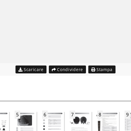
Scaricare
Condividere
Stampa
5
6
7
8
9