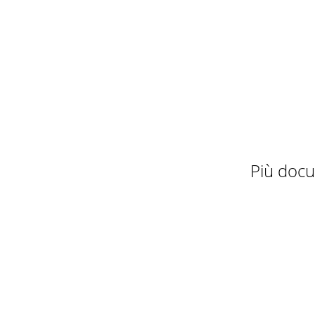
Pagina 15
Pagina 16
Pagina 17
Pagina 18
Pagina 19
Più docu
Pagina 20
Pagina 21
Pagina 22
Pagina 23
Pagina 24