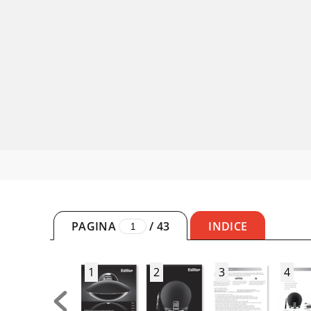
PAGINA
/
43
INDICE
1
2
3
4