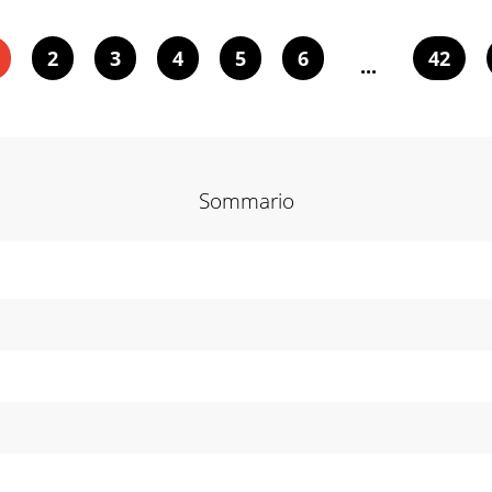
2
3
4
5
6
42
...
Sommario