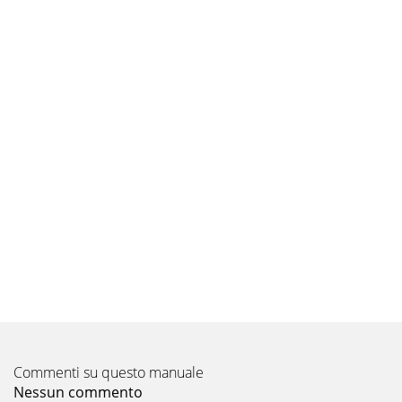
Pagina 15
Pagina 16
Pagina 17
Pagina 18
Pagina 19
Pagina 20
Pagina 21
Pagina 22
Pagina 23
Commenti su questo manuale
Pagina 24
Nessun commento