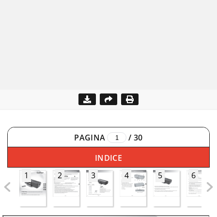
PAGINA
/
30
INDICE
1
2
3
4
5
6