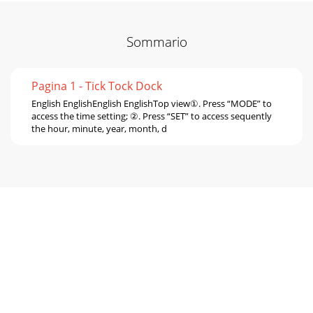
Sommario
Pagina 1 - Tick Tock Dock
English EnglishEnglish EnglishTop view①. Press “MODE” to
access the time setting; ②. Press “SET” to access sequently
the hour, minute, year, month, d