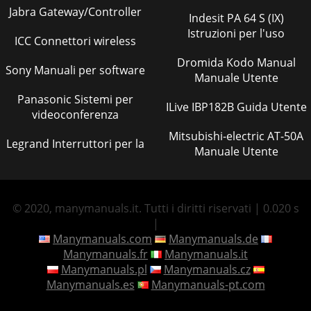
Jabra Gateway/Controller
Indesit PA 64 S (IX)
Istruzioni per l'uso
ICC Connettori wireless
Dromida Kodo Manual
Sony Manuali per software
Manuale Utente
Panasonic Sistemi per
ILive IBP182B Guida Utente
videoconferenza
Mitsubishi-electric AT-50A
Legrand Interruttori per la
Manuale Utente
© 2020, manymanuals.it. Tutti i diritti riservati | 0.020 s
|
Manymanuals.com
Manymanuals.de
Manymanuals.fr
Manymanuals.it
Manymanuals.pl
Manymanuals.cz
Manymanuals.es
Manymanuals-pt.com