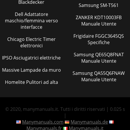
Blackdecker
Samsung SM-T561
Dell Adattatore
ZANKER KDT10003FB
maschio/femmina verso
Manuale Utente
interfacce
Frigidaire FGGC3645QS
Chicago Electric Timer
Specifiche
elettronici
Samsung QE65Q8FNAT
IPSO Asciugatrici elettriche
Manuale Utente
Massive Lampade da muro
Samsung QA55Q6FNAW
Manuale Utente
Homelite Pulitori ad alta
© 2020, manymanuals.it. Tutti i diritti riservati | 0.025 s
|
Manymanuals.com
Manymanuals.de
Manymanuals.fr
Manymanuals.it