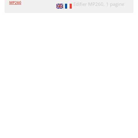
MP260
Edifier MP260,
1 pagine