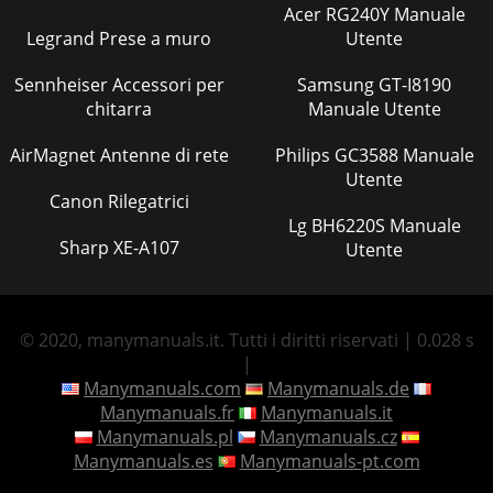
Acer RG240Y Manuale
Legrand Prese a muro
Utente
Sennheiser Accessori per
Samsung GT-I8190
chitarra
Manuale Utente
AirMagnet Antenne di rete
Philips GC3588 Manuale
Utente
Canon Rilegatrici
Lg BH6220S Manuale
Sharp XE-A107
Utente
© 2020, manymanuals.it. Tutti i diritti riservati | 0.028 s
|
Manymanuals.com
Manymanuals.de
Manymanuals.fr
Manymanuals.it
Manymanuals.pl
Manymanuals.cz
Manymanuals.es
Manymanuals-pt.com