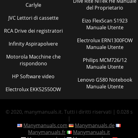
Dive Rite NiTek He Manuale
Carlyle
del Proprietario
JVC Lettori di cassette
Eizo FlexScan S1923
Manuale Utente
RCA Drive dei registratori
Electrolux ERN1300FOW
Infinity Aspirapolvere
Manuale Utente
Motorola Macchine che
Philips MCM726/12
rispondono
Manuale Utente
HP Software video
Lenovo G580 Notebook
Manuale Utente
Electrolux EKK52550OW
© 2020, manymanuals.it. Tutti i diritti riservati | 0.028 s
|
Manymanuals.com
Manymanuals.de
Manymanuals.fr
Manymanuals.it