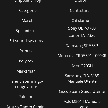
Dispositivi Top
DCMA
Categorie
Contattarci
Marchi
Chi siamo
Sony UBP-X700
Sp-controls
Canon LV-7320
Eti-sound-systems
Samsung SF-565P
Printek
Motorola CRD5501-1000XR
Poly-tex
Acer G205H
Marksman
Samsung CLX-3185
Haier Sistemi frigo-
Manuale Utente
congelatore
Cisco Spam Guida Utente
Palm no
Axis M5014 Manuale
Austro Flamm Camini
Utente