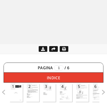
PAGINA
/
6
INDICE
1
2
3
4
5
6