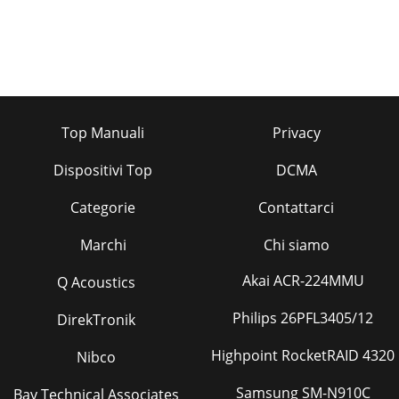
Top Manuali
Privacy
Dispositivi Top
DCMA
Categorie
Contattarci
Marchi
Chi siamo
Akai ACR-224MMU
Q Acoustics
Philips 26PFL3405/12
DirekTronik
Highpoint RocketRAID 4320
Nibco
Samsung SM-N910C
Bay Technical Associates