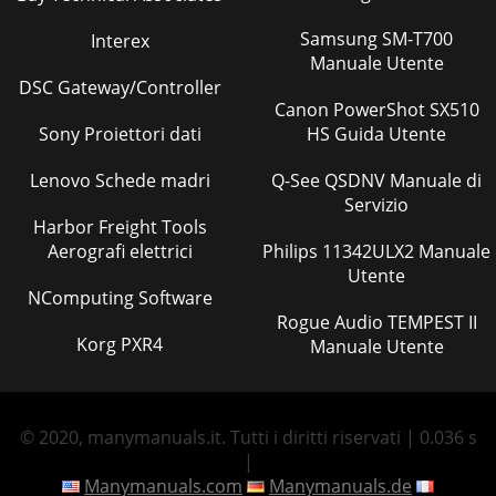
Samsung SM-T700
Interex
Manuale Utente
DSC Gateway/Controller
Canon PowerShot SX510
Sony Proiettori dati
HS Guida Utente
Lenovo Schede madri
Q-See QSDNV Manuale di
Servizio
Harbor Freight Tools
Aerografi elettrici
Philips 11342ULX2 Manuale
Utente
NComputing Software
Rogue Audio TEMPEST II
Korg PXR4
Manuale Utente
© 2020, manymanuals.it. Tutti i diritti riservati | 0.036 s
|
Manymanuals.com
Manymanuals.de