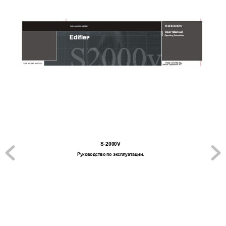
S-20
00V
Ру
ководст
во по эксп
лу
ат
ации
.