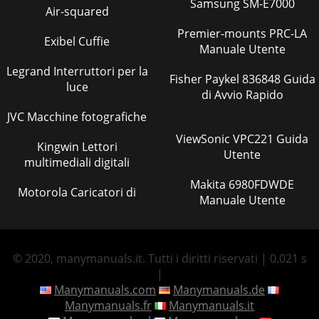
Samsung SM-E7000
Air-squared
Premier-mounts PRC-LA
Exibel Cuffie
Manuale Utente
Legrand Interruttori per la
Fisher Paykel 836848 Guida
luce
di Avvio Rapido
JVC Macchine fotografiche
ViewSonic VPC221 Guida
Kingwin Lettori
Utente
multimediali digitali
Makita 6980FDWDE
Motorola Caricatori di
Manuale Utente
© 2020, manymanuals.it. Tutti i diritti riservati | 0.021 s
|
Manymanuals.com
Manymanuals.de
Manymanuals.fr
Manymanuals.it