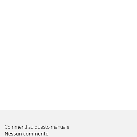
Pagina 15
Pagina 16
Pagina 17
Pagina 18
Pagina 19
Pagina 20
Pagina 21
Pagina 22
Pagina 23
Commenti su questo manuale
Pagina 24
Nessun commento