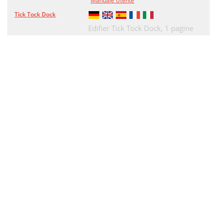
Manuale Utente
Tick Tock Dock
Edifier Tick Tock Dock,
1 pagine