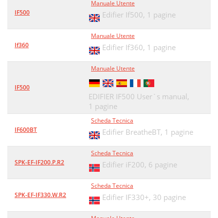
Manuale Utente
IF500
Edifier If500,
1 pagine
Manuale Utente
If360
Edifier If360,
1 pagine
Manuale Utente
IF500
EDIFIER IF500 User`s manual,
1 pagine
Scheda Tecnica
IF600BT
Edifier BreatheBT,
1 pagine
Scheda Tecnica
SPK-EF-IF200.P.R2
Edifier iF200,
6 pagine
Scheda Tecnica
SPK-EF-IF330.W.R2
Edifier IF330+,
30 pagine