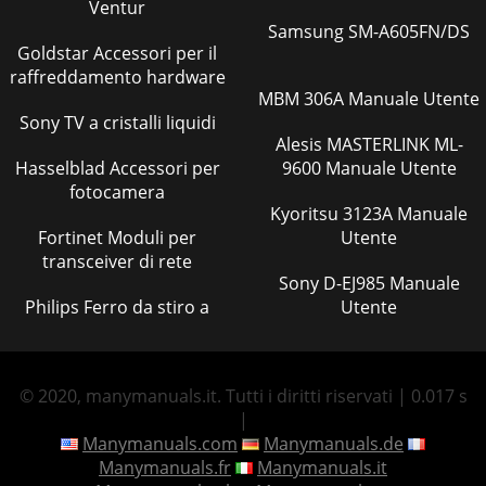
Ventur
Samsung SM-A605FN/DS
Goldstar Accessori per il
raffreddamento hardware
MBM 306A Manuale Utente
Sony TV a cristalli liquidi
Alesis MASTERLINK ML-
Hasselblad Accessori per
9600 Manuale Utente
fotocamera
Kyoritsu 3123A Manuale
Fortinet Moduli per
Utente
transceiver di rete
Sony D-EJ985 Manuale
Philips Ferro da stiro a
Utente
© 2020, manymanuals.it. Tutti i diritti riservati | 0.017 s
|
Manymanuals.com
Manymanuals.de
Manymanuals.fr
Manymanuals.it