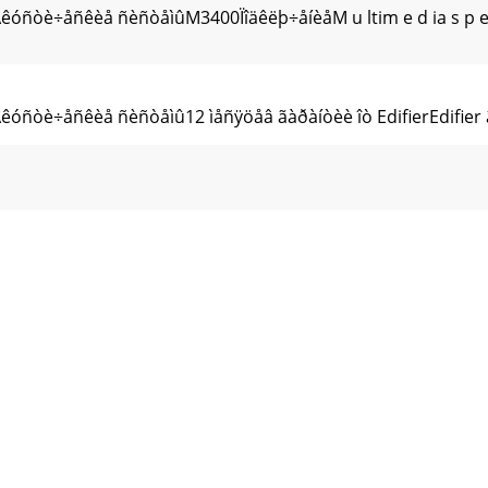
.Àêóñòè÷åñêèå ñèñòåìûM3400Ïîäêëþ÷åíèåM u ltim e d ia s p
êóñòè÷åñêèå ñèñòåìû12 ìåñÿöåâ ãàðàíòèè îò EdifierEdifier ãàð