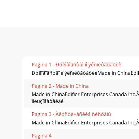
Pagina 1 - Ðóêîâîäñòâî ïî ýêñïëóàòàöèè
Ðóêîâîäñòâî ïî ýêñïëóàòàöèèMade in ChinaE
Pagina 2 - Made in China
Made in ChinaEdifier Enterprises Canada Inc.
ïîëüçîâàòåëåé
Pagina 3 - Àêóñòè÷åñêèå ñèñòåìû
Made in ChinaEdifier Enterprises Canada Inc
Pagina 4