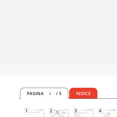
PAGINA
/
5
INDICE
1
2
3
4