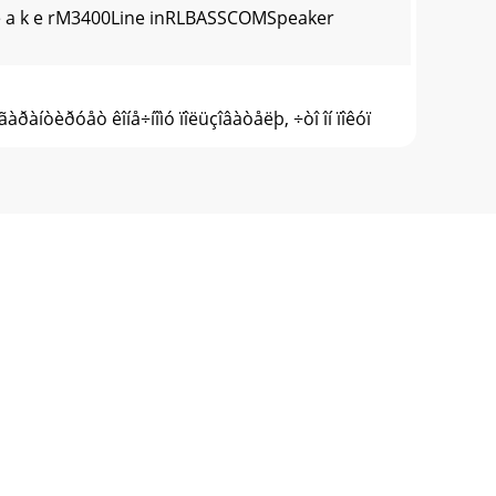
 e a k e rM3400Line inRLBASSCOMSpeaker
àíòèðóåò êîíå÷íîìó ïîëüçîâàòåëþ, ÷òî îí ïîêóï