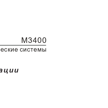
M
3
4
0
0
÷
å
ñ
ê
è
å ñ
è
ñ
ò
å
ì
û
à
ö
è
è