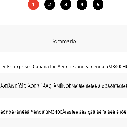
1
2
3
4
5
Sommario
difier Enterprises Canada Inc.Àêóñòè÷åñêèå ñèñòåìûM3400
ÂÀÆÍÀß ÈÍÔÎÐÌÀÖÈß Î ÁÅÇÎÏÀÑÍÎÑÒÈÑèìâîë ìîëíèè â òðåóãîëüí
.Àêóñòè÷åñêèå ñèñòåìûM3400Âíåøíèé âèä çàäíåé ïàíåëè è ïó