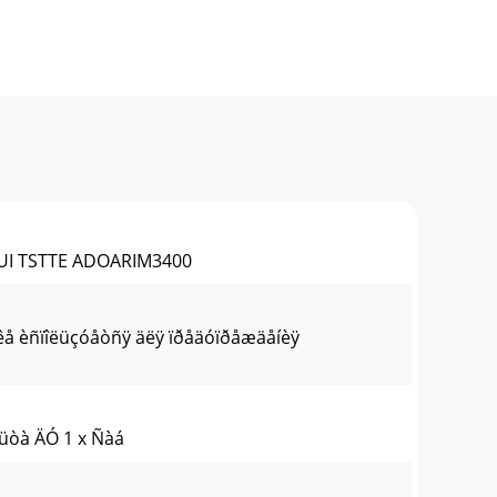
HUI TSTTE ADOARIM3400
èêå èñïîëüçóåòñÿ äëÿ ïðåäóïðåæäåíèÿ
ëüòà ÄÓ 1 x Ñàá