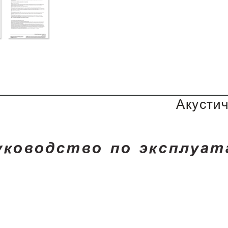
À
ê
ó
ñ
ò
è
ó
ê
î
â
î
ä
ñ
ò
â
î 
ï
î 
ý
ê
ñ
ï
ë
ó
à
ò