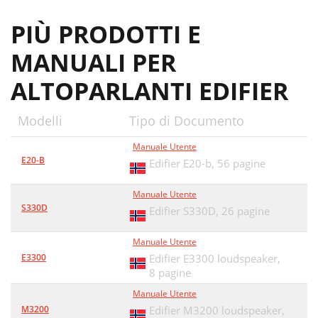
PIÙ PRODOTTI E
MANUALI PER
ALTOPARLANTI EDIFIER
Modelli
Tipo di Documento
Manuale Utente
E20-B
Edifier E20-b,
56 pagine
Manuale Utente
S330D
Edifier S330D,
26 pagine
Manuale Utente
E3300
Edifier E3300 loudspeaker,
8 pagine
Manuale Utente
M3200
Edifier M3200 loudspeaker,