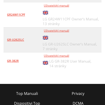
Uživatelský manuál
GR24W11CPF
LG GR24W11CPF Owner’s Manual,
13 stránky
Uživatelský manuál
GR-U262SLC
LG GR-U262SLC Owner’s Manual,
7 stránky
Uživatelský manuál
GR-382R
LG GR-382R User Manual,
14 stránky
Top Manuali
Privacy
Dispositivi Top
DCMA