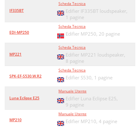
Scheda Tecnica
IF335BT
Edifier IF335BT loudspeaker,
1 pagine
Scheda Tecnica
EDI-MP250
Edifier MP250,
20 pagine
Scheda Tecnica
MP221
Edifier MP221 loudspeaker,
8 pagine
Scheda Tecnica
SPK-EF-S530.W.R2
Edifier S530,
1 pagine
Manuale Utente
Luna Eclipse E25
Edifier Luna Eclipse E25,
9 pagine
Manuale Utente
MP210
Edifier MP210,
4 pagine