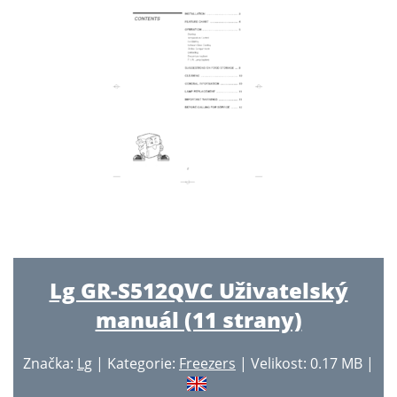
Lg GR-S512QVC Uživatelský
manuál (11 strany)
Značka:
Lg
| Kategorie:
Freezers
| Velikost: 0.17 MB |