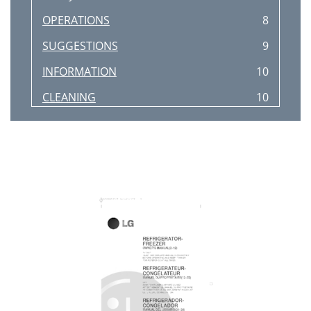
OPERATIONS
8
SUGGESTIONS
9
INFORMATION
10
CLEANING
10
IMPORTANT
11
WARNINGS
11
REPLACEMENT
11
PROPERLY
12
3828JD8403C(OM)˙￥`
13