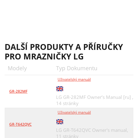
WARNINGS
11
REPLACEMENT
11
PROPERLY
12
3828JD8403C(OM)˙￥`
13
DALŠÍ PRODUKTY A PŘÍRUČKY
PRO MRAZNIČKY LG
Modely
Typ Dokumentu
Uživatelský manuál
GR-282MF
LG GR-282MF Owner’s Manual [ru] ,
14 stránky
Uživatelský manuál
GR-T642QVC
LG GR-T642QVC Owner's manual,
11 stránky