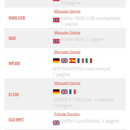
20 pagine
Manuale Utente
R600 USB
Edifier R600 USB loudspeaker,
1 pagine
Manuale Utente
M20
Edifier M20,
1 pagine
Manuale Utente
MP300
EDIFIER MP300 User manual,
1 pagine
Manuale Utente
E1100
EDIFIER E1100 User`s manual,
13 pagine
Scheda Tecnica
E25-WHT
Edifier Luna Eclipse,
1 pagine