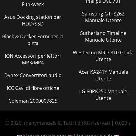
Philips DVD701
Funkwerk
Samsung GT-I8262
Asus Docking station per
Manuale Utente
HDD/SSD
Sutherland Timeline
Black & Decker Forni per la
Manuale Utente
pizza
Westermo MRD-310 Guida
ION Accessori per lettori
Utente
MP3/MP4
Acer KA241Y Manuale
Dynex Convertitori audio
Utente
ICC Cavi di fibre ottiche
LG 60PK250 Manuale
Utente
Coleman 2000007825
© 2020, manymanuals.it. Tutti i diritti riservati | 0.023 s
|