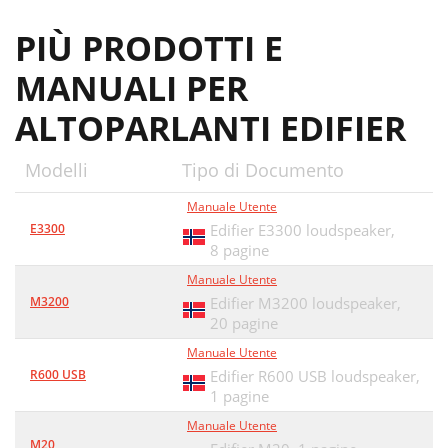
PIÙ PRODOTTI E
MANUALI PER
ALTOPARLANTI EDIFIER
Modelli
Tipo di Documento
Manuale Utente
E3300
Edifier E3300 loudspeaker,
8 pagine
Manuale Utente
M3200
Edifier M3200 loudspeaker,
20 pagine
Manuale Utente
R600 USB
Edifier R600 USB loudspeaker,
1 pagine
Manuale Utente
M20