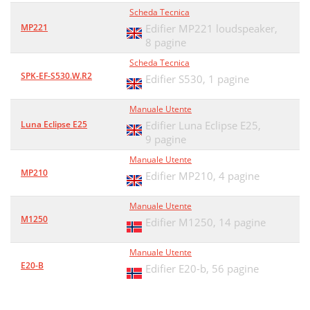
Scheda Tecnica
MP221
Edifier MP221 loudspeaker,
8 pagine
Scheda Tecnica
SPK-EF-S530.W.R2
Edifier S530,
1 pagine
Manuale Utente
Luna Eclipse E25
Edifier Luna Eclipse E25,
9 pagine
Manuale Utente
MP210
Edifier MP210,
4 pagine
Manuale Utente
M1250
Edifier M1250,
14 pagine
Manuale Utente
E20-B
Edifier E20-b,
56 pagine