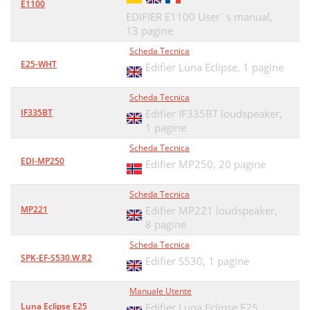
E1100
EDIFIER E1100 User`s manual,
13 pagine
Scheda Tecnica
E25-WHT
Edifier Luna Eclipse,
1 pagine
Scheda Tecnica
IF335BT
Edifier IF335BT loudspeaker,
1 pagine
Scheda Tecnica
EDI-MP250
Edifier MP250,
20 pagine
Scheda Tecnica
MP221
Edifier MP221 loudspeaker,
8 pagine
Scheda Tecnica
SPK-EF-S530.W.R2
Edifier S530,
1 pagine
Manuale Utente
Luna Eclipse E25
Edifier Luna Eclipse E25,