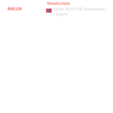
Manuale Utente
R600 USB
Edifier R600 USB loudspeaker,
1 pagine