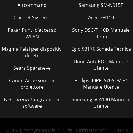
Aircommand
Samsung SM-N915T
Clarinet Systems
Acer PH110
Paxar Punti d’accesso
Sony DSC-T110D Manuale
WLAN
Utente
Magma Telai per dispositivi
Eglo 93176 Scheda Tecnica
di rete
Bunn AutoPOD Manuale
Sears Sparaneve
Utente
Canon Accessori per
Philips 40PFL5705DV-F7
proiettore
Manuale Utente
NEC Licenze/upgrade per
Samsung SC4130 Manuale
software
Utente
© 2020, manymanuals.it. Tutti i diritti riservati | 0.019 s