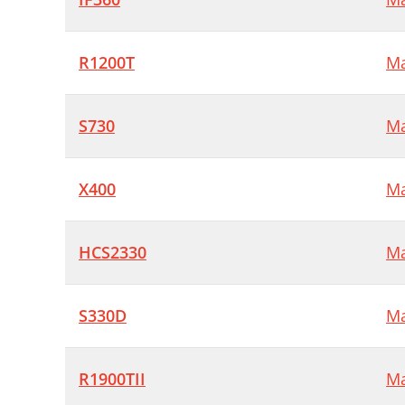
R1200T
Ma
S730
Ma
X400
Ma
HCS2330
Ma
S330D
Ma
R1900TII
Ma