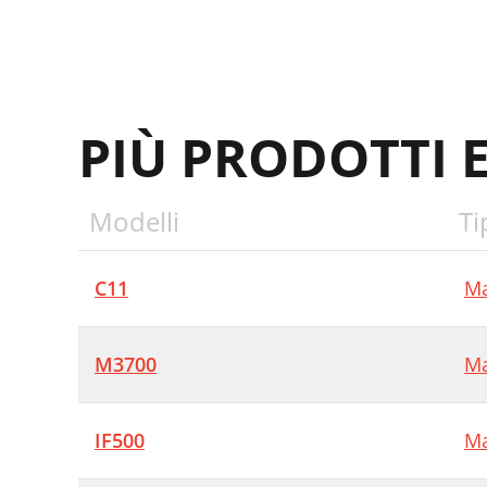
PIÙ PRODOTTI 
Modelli
Ti
C11
Ma
M3700
Ma
IF500
Ma