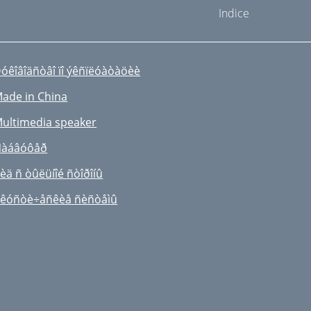
Indice
óêîâîäñòâî ïî ýêñïëóàòàöèè
ade in China
ultimedia speaker
àáâóôåð
èä ñ òûëüíîé ñòîðîíû
êóñòè÷åñêèå ñèñòåìû