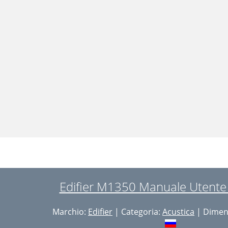
Edifier M1350 Manuale Utente 
Marchio:
Edifier
| Categoria:
Acustica
| Dimens