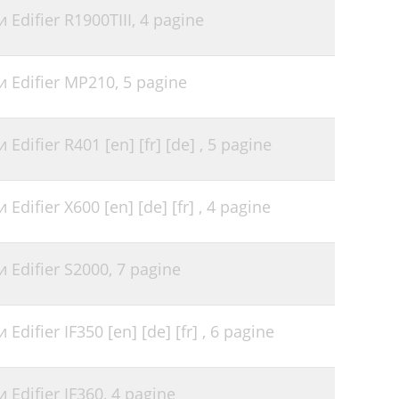
Edifier R1900TIII,
4 pagine
 Edifier MP210,
5 pagine
difier R401 [en] [fr] [de] ,
5 pagine
difier X600 [en] [de] [fr] ,
4 pagine
 Edifier S2000,
7 pagine
ifier IF350 [en] [de] [fr] ,
6 pagine
Edifier IF360,
4 pagine