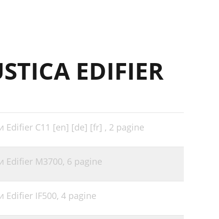
STICA EDIFIER
difier C11 [en] [de] [fr] ,
2 pagine
 Edifier M3700,
6 pagine
Edifier IF500,
4 pagine