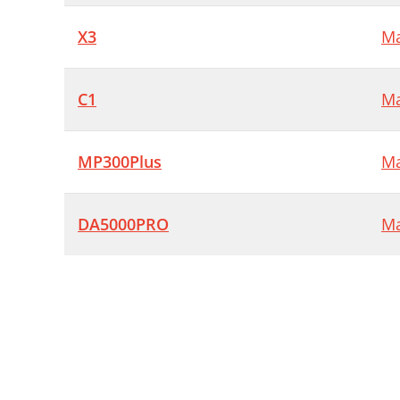
X3
Ma
C1
Ma
MP300Plus
Ma
DA5000PRO
Ma