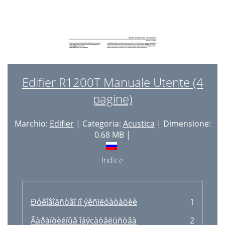
Edifier R1200T Manuale Utente (4
pagine)
Marchio:
Edifier
| Categoria:
Acustica
| Dimensione:
0.68 MB |
Indice
Ðóêîâîäñòâî ïî ýêñïëóàòàöèè
1
Ãàðàíòèéíûå îáÿçàòåëüñòâà
2