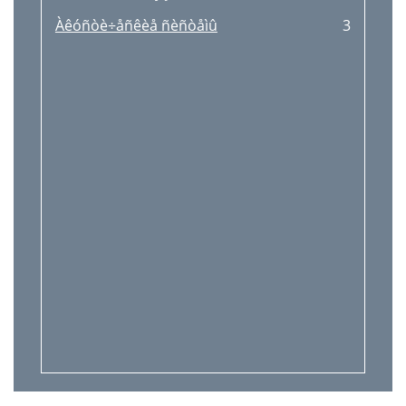
Àêóñòè÷åñêèå ñèñòåìû
3