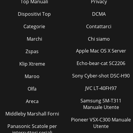
Top Manuali
Privacy
Dispositivi Top
DCMA
Categorie
Contattarci
Marchi
Chi siamo
Apple Mac OS X Server
Zspas
Echo-bear-cat SC2206
Klip Xtreme
Sony Cyber-shot DSC-H90
Maroo
JVC LT-40FH97
Olfa
Samsung SM-T311
Areca
Manuale Utente
Middleby Marshall Forni
Pioneer VSX-C300 Manuale
Panasonic Scatole per
Utente
interruttori seriali