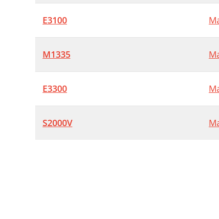
E3100
Ma
M1335
Ma
E3300
Ma
S2000V
Ma