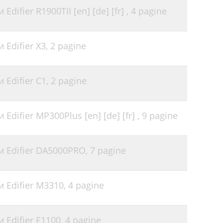
difier R1900TII [en] [de] [fr] ,
4 pagine
 Edifier X3,
2 pagine
 Edifier C1,
2 pagine
difier MP300Plus [en] [de] [fr] ,
9 pagine
и Edifier DA5000PRO,
7 pagine
 Edifier M3310,
4 pagine
 Edifier E1100,
4 pagine