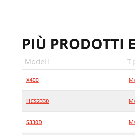
PIÙ PRODOTTI 
Modelli
Ti
X400
Ma
HCS2330
Ma
S330D
Ma