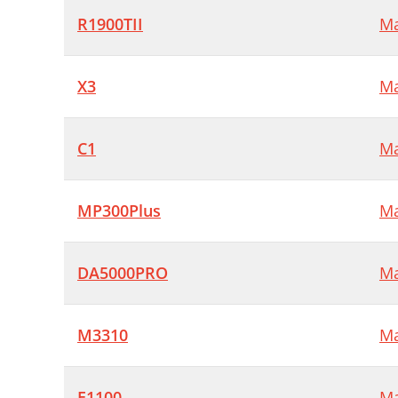
R1900TII
Ma
X3
Ma
C1
Ma
MP300Plus
Ma
DA5000PRO
Ma
M3310
Ma
E1100
Ma