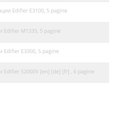
ции Edifier E3100,
5 pagine
 Edifier M1335,
5 pagine
 Edifier E3300,
5 pagine
difier S2000V [en] [de] [fr] ,
6 pagine