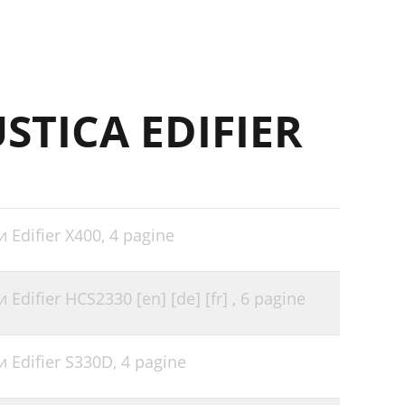
STICA EDIFIER
 Edifier X400,
4 pagine
difier HCS2330 [en] [de] [fr] ,
6 pagine
 Edifier S330D,
4 pagine