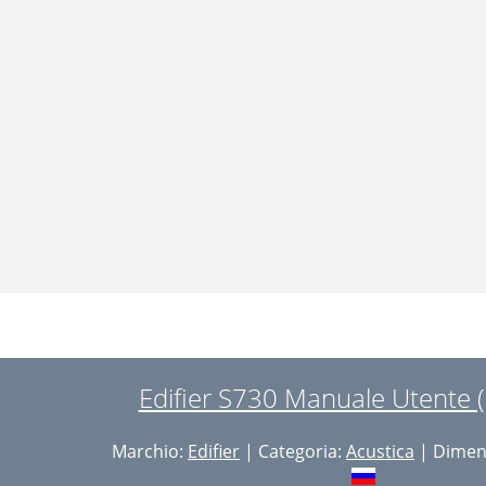
Edifier S730 Manuale Utente (
Marchio:
Edifier
| Categoria:
Acustica
| Dimens