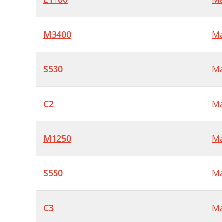
M3400
Ma
S530
Ma
C2
Ma
M1250
Ma
S550
Ma
C3
Ma