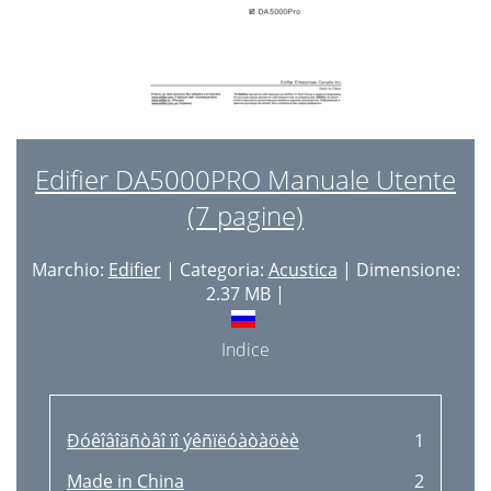
Edifier DA5000PRO Manuale Utente
(7 pagine)
Marchio:
Edifier
| Categoria:
Acustica
| Dimensione:
2.37 MB |
Indice
Ðóêîâîäñòâî ïî ýêñïëóàòàöèè
1
Made in China
2