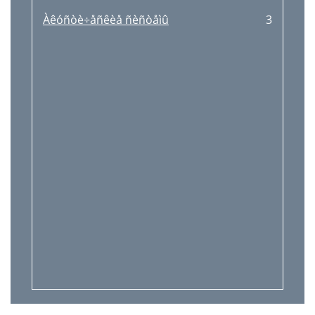
Àêóñòè÷åñêèå ñèñòåìû
3