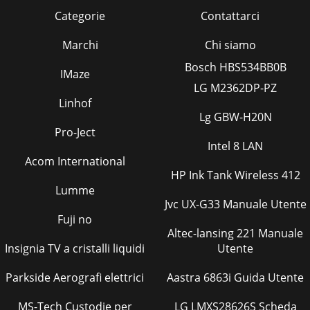
Categorie
Contattarci
Marchi
Chi siamo
Bosch HBS534BB0B
IMaze
LG M2362DP-PZ
Linhof
Lg GBW-H20N
Pro-Ject
Intel 8 LAN
Acom International
HP Ink Tank Wireless 412
Lumme
Jvc UX-G33 Manuale Utente
Fuji no
Altec-lansing 221 Manuale
Insignia TV a cristalli liquidi
Utente
Parkside Aerografi elettrici
Aastra 6863i Guida Utente
MS-Tech Custodie per
LG LMXS28626S Scheda