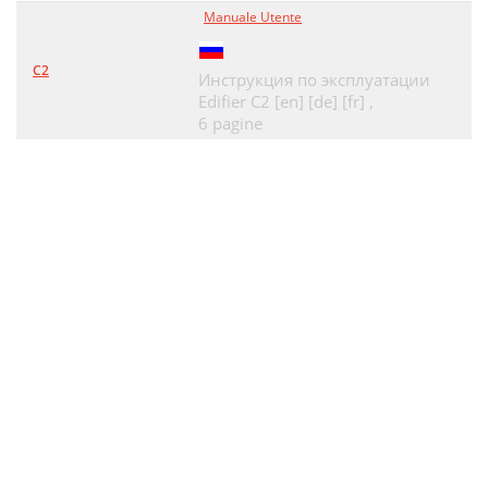
Manuale Utente
C2
Инструкция по эксплуатации
Edifier C2 [en] [de] [fr] ,
6 pagine