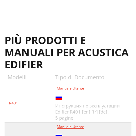
PIÙ PRODOTTI E
MANUALI PER ACUSTICA
EDIFIER
Modelli
Tipo di Documento
Manuale Utente
R401
Инструкция по эксплуатации
Edifier R401 [en] [fr] [de] ,
5 pagine
Manuale Utente