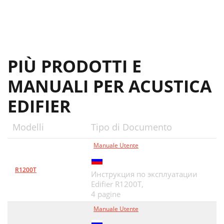
PIÙ PRODOTTI E
MANUALI PER ACUSTICA
EDIFIER
Modelli
Tipo di Documento
Manuale Utente
R1200T
Инструкция по эксплуатации
Edifier R1200T,
4 pagine
Manuale Utente