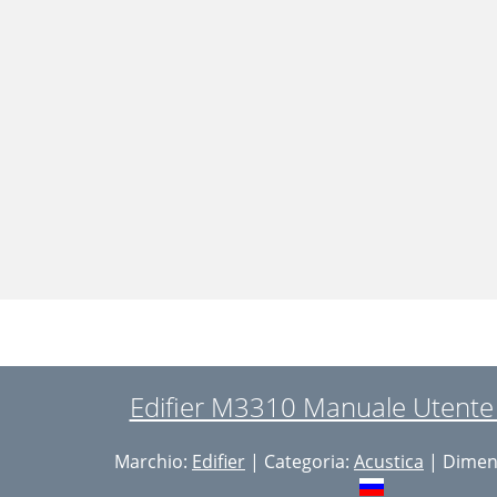
Edifier M3310 Manuale Utente 
Marchio:
Edifier
| Categoria:
Acustica
| Dimens