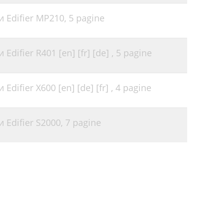
 Edifier MP210,
5 pagine
difier R401 [en] [fr] [de] ,
5 pagine
difier X600 [en] [de] [fr] ,
4 pagine
 Edifier S2000,
7 pagine