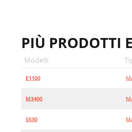
PIÙ PRODOTTI 
Modelli
Ti
E1100
Ma
M3400
Ma
S530
Ma