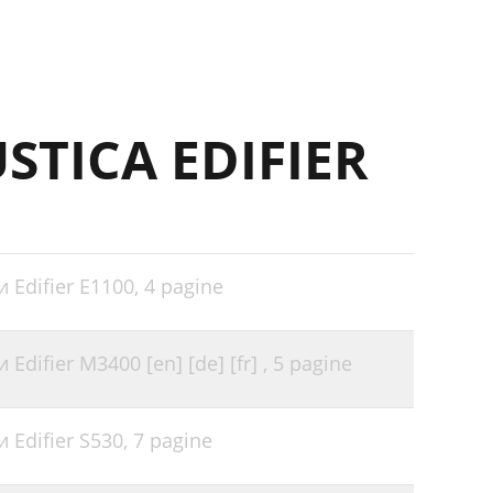
STICA EDIFIER
 Edifier E1100,
4 pagine
difier M3400 [en] [de] [fr] ,
5 pagine
 Edifier S530,
7 pagine