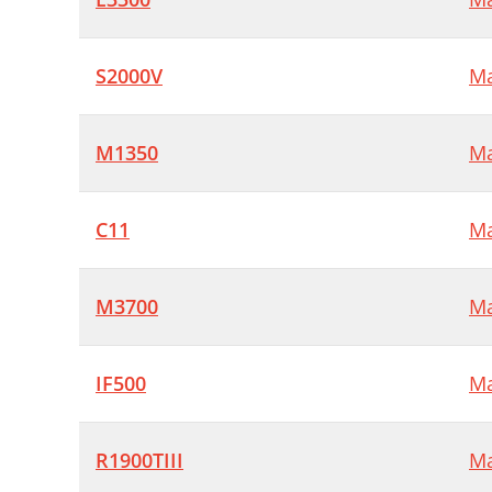
S2000V
Ma
M1350
Ma
C11
Ma
M3700
Ma
IF500
Ma
R1900TIII
Ma