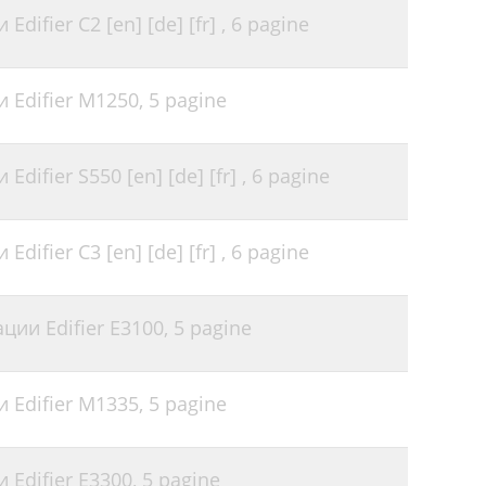
difier C2 [en] [de] [fr] ,
6 pagine
 Edifier M1250,
5 pagine
difier S550 [en] [de] [fr] ,
6 pagine
difier C3 [en] [de] [fr] ,
6 pagine
ции Edifier E3100,
5 pagine
 Edifier M1335,
5 pagine
 Edifier E3300,
5 pagine