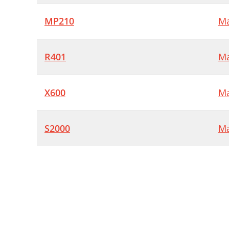
MP210
Ma
R401
Ma
X600
Ma
S2000
Ma