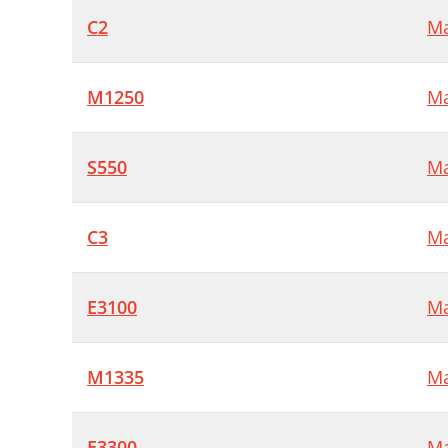
C2
Ma
M1250
Ma
S550
Ma
C3
Ma
E3100
Ma
M1335
Ma
E3300
Ma