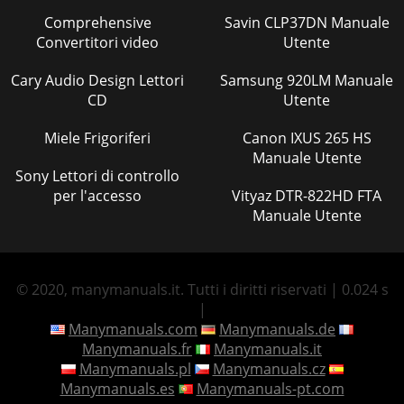
Comprehensive
Savin CLP37DN Manuale
Convertitori video
Utente
Cary Audio Design Lettori
Samsung 920LM Manuale
CD
Utente
Miele Frigoriferi
Canon IXUS 265 HS
Manuale Utente
Sony Lettori di controllo
per l'accesso
Vityaz DTR-822HD FTA
Manuale Utente
© 2020, manymanuals.it. Tutti i diritti riservati | 0.024 s
|
Manymanuals.com
Manymanuals.de
Manymanuals.fr
Manymanuals.it
Manymanuals.pl
Manymanuals.cz
Manymanuals.es
Manymanuals-pt.com