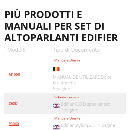
PIÙ PRODOTTI E
MANUALI PER SET DI
ALTOPARLANTI EDIFIER
Modelli
Tipo di Documento
Manuale Utente
M1550
MANUAL DE UTILIZARE Boxe
Multimedia,
6 pagine
Scheda Tecnica
C6XD
Edifier C6XD speaker set,
1 pagine
Manuale Utente
P3060
Edifier Stylish 2.1,
1 pagine