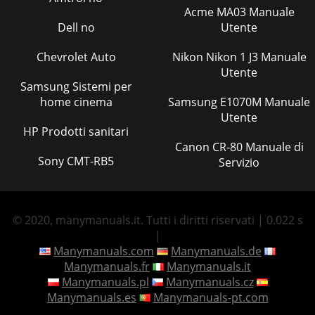
Acme MA03 Manuale
Dell no
Utente
Chevrolet Auto
Nikon Nikon 1 J3 Manuale
Utente
Samsung Sistemi per
home cinema
Samsung E1070M Manuale
Utente
HP Prodotti sanitari
Canon CR-80 Manuale di
Sony CMT-RB5
Servizio
© 2020, manymanuals.it. Tutti i diritti riservati | 0.022 s
|
Manymanuals.com
Manymanuals.de
Manymanuals.fr
Manymanuals.it
Manymanuals.pl
Manymanuals.cz
Manymanuals.es
Manymanuals-pt.com