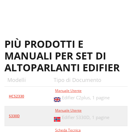
PIÙ PRODOTTI E
MANUALI PER SET DI
ALTOPARLANTI EDIFIER
Modelli
Tipo di Documento
Manuale Utente
HCS2330
Edifier C2plus,
1 pagine
Manuale Utente
S330D
Edifier S330D,
1 pagine
Scheda Tecnica