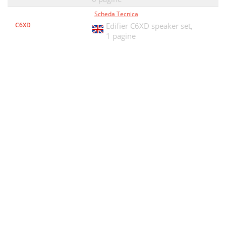
Scheda Tecnica
C6XD
Edifier C6XD speaker set,
1 pagine