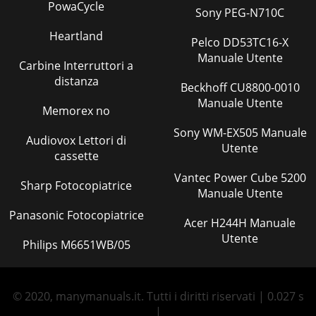
PowaCycle
Sony PEG-N710C
Heartland
Pelco DD53TC16-X
Manuale Utente
Carbine Interruttori a
distanza
Beckhoff CU8800-0010
Manuale Utente
Memorex no
Sony WM-EX505 Manuale
Audiovox Lettori di
Utente
cassette
Vantec Power Cube 5200
Sharp Fotocopiatrice
Manuale Utente
Panasonic Fotocopiatrice
Acer H244H Manuale
Utente
Philips M6651WB/05
© 2020, manymanuals.it. Tutti i diritti riservati | 0.027 s
|