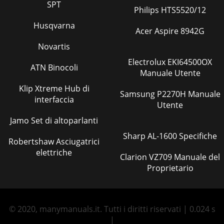
SPT
Philips HTS5520/12
Husqvarna
Acer Aspire 8942G
Novartis
Electrolux EKI64500OX
ATN Binocoli
Manuale Utente
Klip Xtreme Hub di
Samsung P2270H Manuale
interfaccia
Utente
Jamo Set di altoparlanti
Sharp AL-1600 Specifiche
Robertshaw Asciugatrici
elettriche
Clarion VZ709 Manuale del
Proprietario
© 2020, manymanuals.it. Tutti i diritti riservati | 0.024 s
|