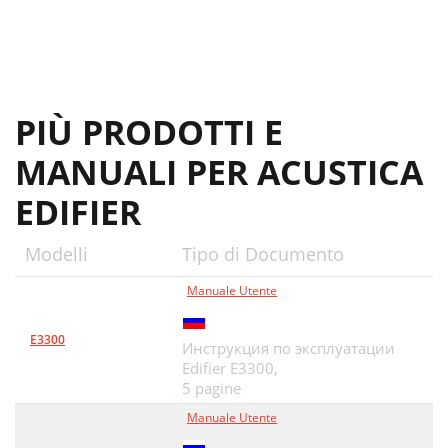
PIÙ PRODOTTI E
MANUALI PER ACUSTICA
EDIFIER
Modelli
Tipo di Documento
Manuale Utente
E3300
Инструкция по эксплуатации
Edifier E3300,
5 pagine
Manuale Utente