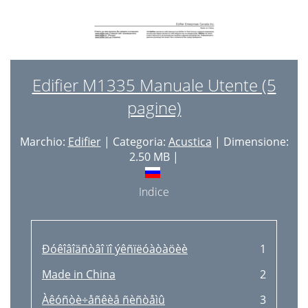
Edifier M1335 Manuale Utente (5
pagine)
Marchio:
Edifier
| Categoria:
Acustica
| Dimensione:
2.50 MB |
Indice
Ðóêîâîäñòâî ïî ýêñïëóàòàöèè
1
Made in China
2
Àêóñòè÷åñêèå ñèñòåìû
3