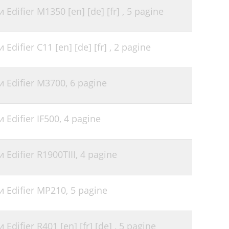
difier M1350 [en] [de] [fr] ,
5 pagine
difier C11 [en] [de] [fr] ,
2 pagine
 Edifier M3700,
6 pagine
Edifier IF500,
4 pagine
Edifier R1900TIII,
4 pagine
 Edifier MP210,
5 pagine
difier R401 [en] [fr] [de] ,
5 pagine