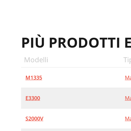
PIÙ PRODOTTI 
Modelli
Ti
M1335
Ma
E3300
Ma
S2000V
Ma