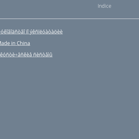
Indice
óêîâîäñòâî ïî ýêñïëóàòàöèè
ade in China
êóñòè÷åñêèå ñèñòåìû