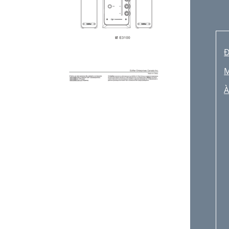
Ð
M
À