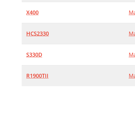
X400
Ma
HCS2330
Ma
S330D
Ma
R1900TII
Ma