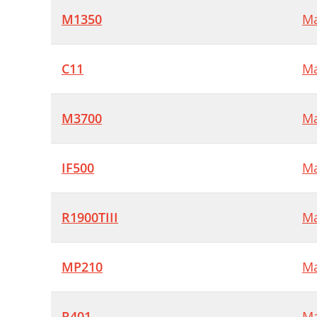
M1350
Ma
C11
Ma
M3700
Ma
IF500
Ma
R1900TIII
Ma
MP210
Ma
R401
Ma