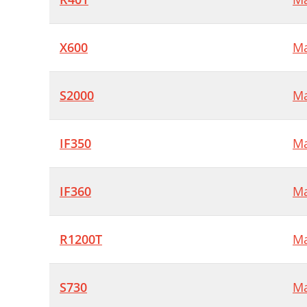
X600
Ma
S2000
Ma
IF350
Ma
IF360
Ma
R1200T
Ma
S730
Ma