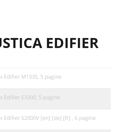
STICA EDIFIER
 Edifier M1335,
5 pagine
 Edifier E3300,
5 pagine
difier S2000V [en] [de] [fr] ,
6 pagine