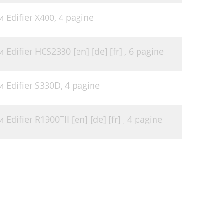
 Edifier X400,
4 pagine
difier HCS2330 [en] [de] [fr] ,
6 pagine
 Edifier S330D,
4 pagine
difier R1900TII [en] [de] [fr] ,
4 pagine