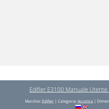
Edifier E3100 Manuale Utente 
Marchio:
Edifier
| Categoria:
Acustica
| Dimens